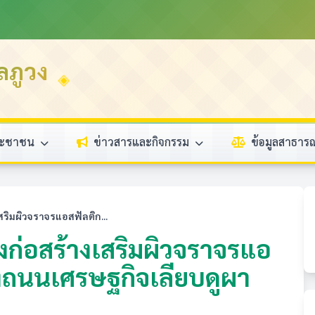
ลภูวง
ระชาชน
ข่าวสารและกิจกรรม
ข้อมูลสาธา
ิมผิวจราจรแอสฟัลติก...
ก่อสร้างเสริมผิวจราจรแอ
งถนนเศรษฐกิจเลียบดูผา