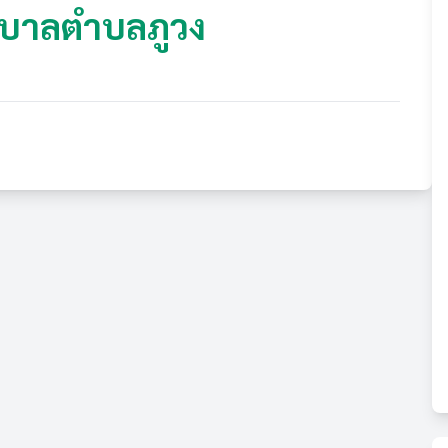
ศบาลตำบลภูวง