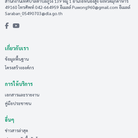
สำนักงานเทศบาลตำบลภูวง 139 หมู่ 1 อำเภอหนองสูง จังหวัดมุกดาหาร
49160 โทรศัพท์ 042-664959 อีเมลล์
Puwong960@gmail.com
อีเมลล์
Saraban_05490703@dla.go.th
เกี่ยวกับเรา
ข้อมูลพื้นฐาน
โครงสร้างองค์กร
การให้บริการ
เอกสารและรายงาน
คู่มือประชาชน
อื่นๆ
ข่าวสารล่าสุด