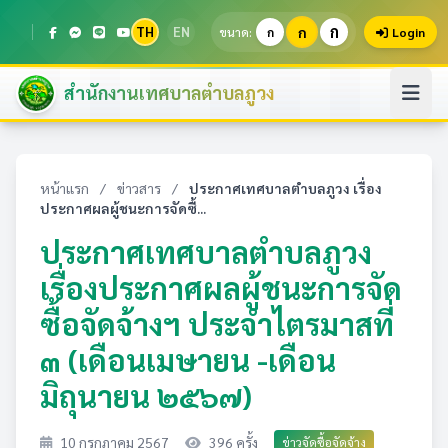
ก
TH
EN
ก
ขนาด:
ก
Login
สำนักงานเทศบาลตำบลภูวง
หน้าแรก
/
ข่าวสาร
/
ประกาศเทศบาลตำบลภูวง เรื่อง
ประกาศผลผู้ชนะการจัดซื้...
ประกาศเทศบาลตำบลภูวง
เรื่องประกาศผลผู้ชนะการจัด
ซื้อจัดจ้างฯ ประจำไตรมาสที่
๓ (เดือนเมษายน -เดือน
มิถุนายน ๒๕๖๗)
10 กรกฎาคม 2567
396 ครั้ง
ข่าวจัดซื้อจัดจ้าง