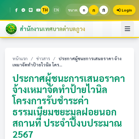
ก
TH
EN
ก
ขนาด:
ก
Login
สำนักงานเทศบาลตำบลภูวง
หน้าแรก
/
ข่าวสาร
/
ประกาศผู้ชนะการเสนอราคา จ้าง
เหมาจัดทำป้ายไวนิล โคร...
ประกาศผู้ชนะการเสนอราคา
จ้างเหมาจัดทำป้ายไวนิล
โครงการรับชำระค่า
ธรรมเนียมขยะมูลฝอยนอก
สถานที่ ประจำปีงบประมาณ
2567