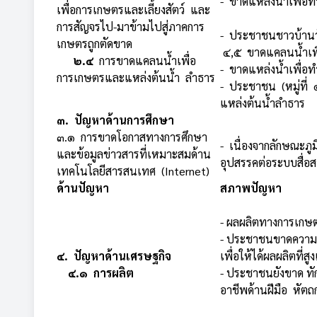
- ขาดแหล่งน้ำเพื่อ
เพื่อการเกษตรและเลี้ยงสัตว์ และ
การสัญจรไป-มาข้ามไปสู่ภาคการ
- ประชาชนชาวบ้านวังไ
เกษตรถูกตัดขาด
๔,๕ ขาดแคลนน้ำเพื่
๒.๔
การขาดแคลนน้ำเพื่อ
- ขาดแหล่งน้ำเพื่อ
การเกษตรและแหล่งต้นน้ำ ลำธาร
- ประชาชน (หมู่ที
แหล่งต้นน้ำลำธาร
๓. ปัญหาด้านการศึกษา
๓.๑ การขาดโอกาสทางการศึกษา
- เนื่องจากลักษณะภู
และข้อมูลข่าวสารที่เหมาะสมด้าน
อุปสรรคต่อระบบสื่อส
เทคโนโลยีสารสนเทศ (Internet)
ด้านปัญหา
สภาพปัญหา
- ผลผลิตทางการเกษ
- ประชาชนขาดความ
๔. ปัญหาด้านเศรษฐกิจ
เพื่อให้ได้ผลผลิตที่
๔.๑ การผลิต
- ประชาชนยังขาด ทั
อาชีพด้านฝีมือ หัต