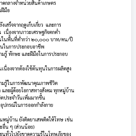
าดกลางจำหน่วยสินค้าเกษตร
ฝีมือ
งเสร็จจากฤดูเก็บเกี่ยว และการ
น เนื่องจากภาวะเศรษฐกิจตกต่ำ
ในพื้นที่ต่ำกว่า ๒๐,๐๐๐ บาท/คน/ปี
นทุนในการประกอบอาชีพ
มรู้ ทักษะ และฝีมือในการประกอบ
นเนื่องจากต้องใช้ต้นทุนในการผลิตสูง
มรู้ในการพัฒนาคุณภาพชีวิต
า และผู้ด้อยโอกาสทางสังคม ทุกหมู่บ้าน
วิตประจำวันเพิ่มมากขึ้น
ะอุปกรณ์ในการออกกำลังกาย
หมู่บ้าน ยังติดยาเสพติดให้โทษ เช่น
ะอื่น ๆ (ส่วนน้อย)
นทั่วไปยังขาดความรู้ในโทษภัยของ