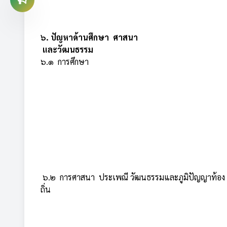
๖. ปัญหาด้านศึกษา ศาสนา
และวัฒนธรรม
๖.๑ การศึกษา
๖.๒ การศาสนา ประเพณี วัฒนธรรมและภูมิปัญญาท้อง
ถิ่น