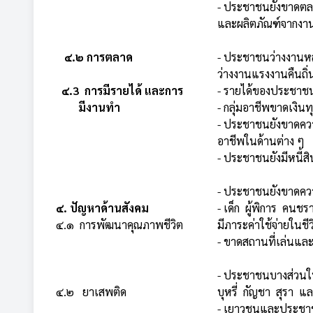
- ประชาชนยังขาดตล
และผลิตภัณฑ์จากงาน
๔.๒ การตลาด
- ประชาชนว่างงานหลั
ว่างงานแรงงานคืนถิ่
๔.3 การมีรายได้ และการ
- รายได้ของประชาชน
มีงานทำ
- กลุ่มอาชีพขาดเงิ
- ประชาชนยังขาดควา
อาชีพในด้านต่าง ๆ
- ประชาชนยังมีหนี้สิ
- ประชาชนยังขาดควา
๔. ปัญหาด้านสังคม
- เด็ก ผู้พิการ คนชร
๔.๑ การพัฒนาคุณภาพชีวิต
มีภาระค่าใช้จ่ายในชี
- ขาดสถานที่เล่นแล
- ประชาชนบางส่วนใน
๔.๒ ยาเสพติด
บุหรี่ กัญชา สุรา แล
- เยาวชนและประชาช