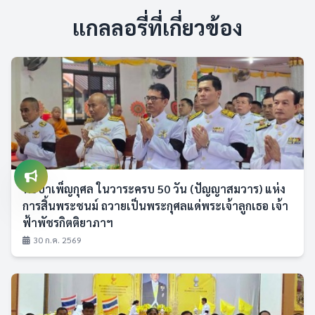
แกลลอรี่ที่เกี่ยวข้อง
พิธีบำเพ็ญกุศล ในวาระครบ 50 วัน (ปัญญาสมวาร) แห่ง
การสิ้นพระชนม์ ถวายเป็นพระกุศลแด่พระเจ้าลูกเธอ เจ้า
ฟ้าพัชรกิตติยาภาฯ
30 ก.ค. 2569