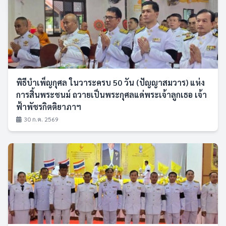
พิธีบำเพ็ญกุศล ในวาระครบ 50 วัน (ปัญญาสมวาร) แห่ง
การสิ้นพระชนม์ ถวายเป็นพระกุศลแด่พระเจ้าลูกเธอ เจ้า
ฟ้าพัชรกิตติยาภาฯ
30 ก.ค. 2569