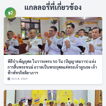
แกลลอรี่ที่เกี่ยวข้อง
พิธีบำเพ็ญกุศล ในวาระครบ 50 วัน (ปัญญาสมวาร) แห่ง
การสิ้นพระชนม์ ถวายเป็นพระกุศลแด่พระเจ้าลูกเธอ เจ้า
ฟ้าพัชรกิตติยาภาฯ
30 ก.ค. 2569