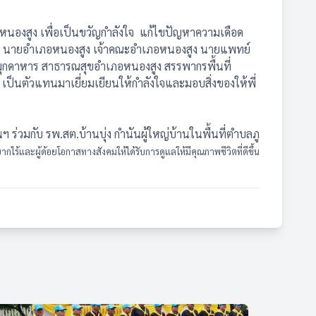
นองสูง เพื่อเป็นขวัญกำลังใจ แก้ไขปัญหาความเดือด
ทร์แสง นายอำเภอหนองสูง เจ้าคณะอำเภอหนองสูง นายแพทย์
ดมุกดาหาร สาธารณสุขอำเภอหนองสูง สรรพากรพื้นที่
เป็นตัวแทนมาเยี่ยมเยียนให้กำลังใจและมอบสิ่งของให้พี่
มกับ รพ.สต.บ้านบุ่ง กำนันผู้ใหญ่บ้านในพื้นที่ตำบลภู
ไร้และผู้ด้อยโอกาสทางสังคมให้ได้รับการดูแลให้มีคุณภาพชีวิตที่ดีขึ้น