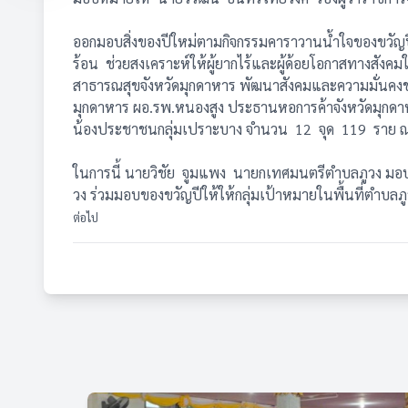
ออกมอบสิ่งของปีใหม่ตามกิจกรรมคาราวานน้ำใจของขวัญปี
ร้อน ช่วยสงเคราะห์ให้ผู้ยากไร้และผู้ด้อยโอกาสทางสังค
สาธารณสุขจังหวัดมุกดาหาร พัฒนาสังคมและความมั่นคงขอ
มุกดาหาร ผอ.รพ.หนองสูง ประธานหอการค้าจังหวัดมุกดาหา
น้องประชาชนกลุ่มเปราะบาง จำนวน 12 จุด 119 ราย ณ 
ในการนี้ นายวิชัย จูมแพง นายกเทศมนตรีตำบลภูวง มอบห
วง ร่วมมอบของขวัญปีให้ให้กลุ่มเป้าหมายในพื้นที่ตำบล
ต่อไป