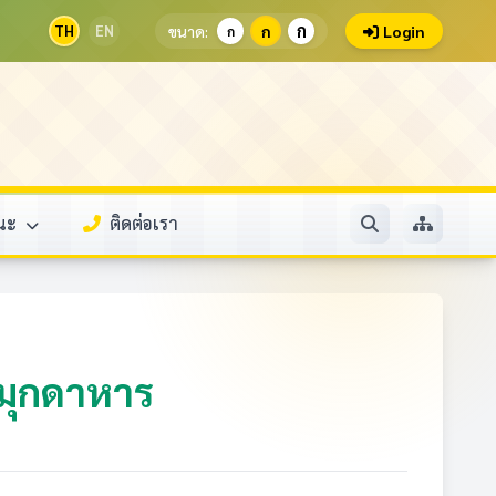
ก
TH
EN
ขนาด:
ก
Login
ก
รณะ
ติดต่อเรา
มุกดาหาร