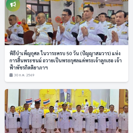
พิธีบำเพ็ญกุศล ในวาระครบ 50 วัน (ปัญญาสมวาร) แห่ง
การสิ้นพระชนม์ ถวายเป็นพระกุศลแด่พระเจ้าลูกเธอ เจ้า
ฟ้าพัชรกิตติยาภาฯ
30 ก.ค. 2569