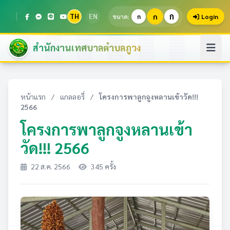
ก
TH
EN
ก
ขนาด:
ก
Login
สำนักงานเทศบาลตำบลภูวง
หน้าแรก
/
แกลลอรี่
/
โครงการพาลูกจูงหลานเข้าวัด!!!
2566
โครงการพาลูกจูงหลานเข้า
วัด!!! 2566
22 ส.ค. 2566
345 ครั้ง