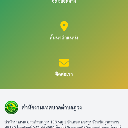
จัดซื้อจัดจ้าง
ค้นหาตำแหน่ง
ติดต่อเรา
สำนักงานเทศบาลตำบลภูวง
สำนักงานเทศบาลตำบลภูวง 139 หมู่ 1 อำเภอหนองสูง จังหวัดมุกดาหาร
49160 โทรศัพท์ 042-664959 อีเมลล์
Puwong960@gmail.com
อีเมลล์