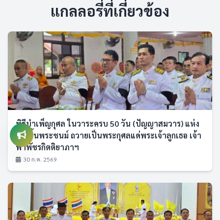
แกลลอรี่ที่เกี่ยวข้อง
พิธีบำเพ็ญกุศล ในวาระครบ 50 วัน (ปัญญาสมวาร) แห่ง
การสิ้นพระชนม์ ถวายเป็นพระกุศลแด่พระเจ้าลูกเธอ เจ้า
ฟ้าพัชรกิตติยาภาฯ
30 ก.ค. 2569