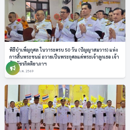
พิธีบำเพ็ญกุศล ในวาระครบ 50 วัน (ปัญญาสมวาร) แห่ง
การสิ้นพระชนม์ ถวายเป็นพระกุศลแด่พระเจ้าลูกเธอ เจ้า
ฟ้าพัชรกิตติยาภาฯ
30 ก.ค. 2569