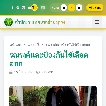
ก
TH
EN
ก
ขนาด:
ก
Login
สำนักงานเทศบาลตำบลภูวง
หน้าแรก
/
แกลลอรี่
/
รณรงค์และป้องกันไข้เลือดออก
รณรงค์และป้องกันไข้เลือด
ออก
19 มิ.ย. 2566
239 ครั้ง