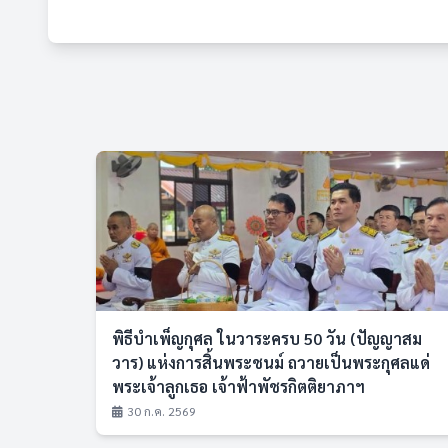
พิธีบำเพ็ญกุศล ในวาระครบ 50 วัน (ปัญญาสม
วาร) แห่งการสิ้นพระชนม์ ถวายเป็นพระกุศลแด่
พระเจ้าลูกเธอ เจ้าฟ้าพัชรกิตติยาภาฯ
30 ก.ค. 2569