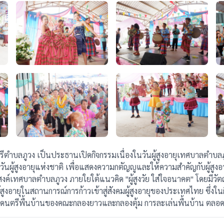
ำบลภูวง เป็นประธานเปิดกิจกรรมเนื่องในวันผู้สูงอายุเทศบาลตำบลภูว
ผู้สูงอายุแห่งชาติ เพื่อแสดงความกตัญญูและให้ความสำคัญกับผู้สูงอายุ
เทศบาลตำบลภูวง ภายใยใต้แนวคิด "ผู้สูงวัย ใส่ใจอนาคต" โดยมีวัตถุ
อายุในสถานการณ์การก้าวเข้าสู่สังคมผู้สูงอายุของประเทศไทย ซึ่งในก
ดนตรีพื้นบ้านของคณะกลองยาวและกลองตุ้ม การละเล่นพื้นบ้าน ตลอดจ