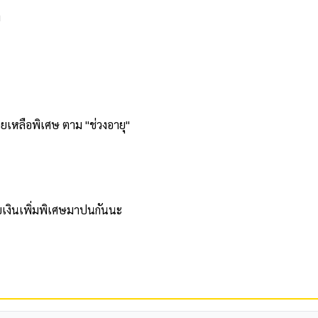
ท
ยเหลือพิเศษ ตาม "ช่วงอายุ"
ับเงินเพิ่มพิเศษมาปนกันนะ